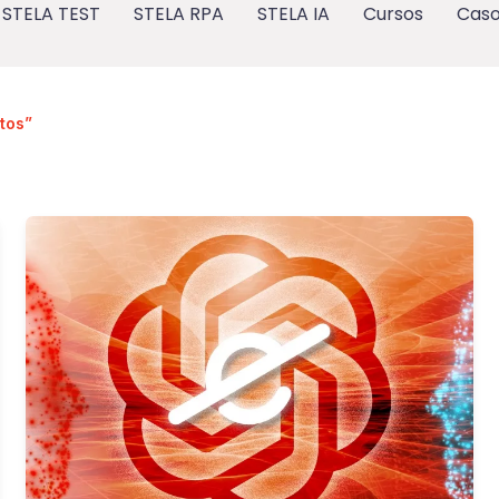
STELA TEST
STELA RPA
STELA IA
Cursos
Caso
tos”