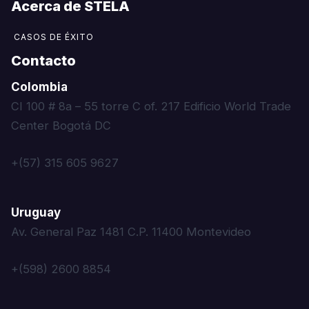
Acerca de STELA​
CASOS DE ÉXITO
Contacto
Colombia
CI 100 # 8a – 55 torre C of. 217 Edificio World Trade
Center Bogotá DC
+(57) 315 605 9627
Uruguay
Av. General Paz 1481 C.P. 11400 Montevideo
+(598) 2600 8854