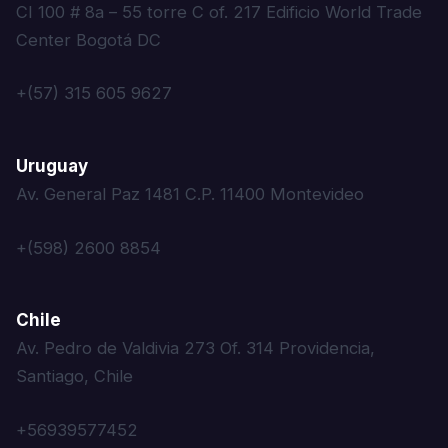
CI 100 # 8a – 55 torre C of. 217 Edificio World Trade
Center Bogotá DC
+(57) 315 605 9627
Uruguay
Av. General Paz 1481 C.P. 11400 Montevideo
+(598) 2600 8854
Chile
Av. Pedro de Valdivia 273 Of. 314 Providencia,
Santiago, Chile
+56939577452‬