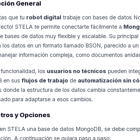
pción General
itas que tu
robot digital
trabaje con bases de datos No
recto! STELA te permite conectarte fácilmente a
Mong
e bases de datos muy flexible y escalable. Su principal
 los datos en un formato llamado BSON, parecido a un
manejar información compleja, como documentos anida
funcionalidad, los
usuarios no técnicos
pueden integ
 en sus
flujos de trabajo
de
automatización sin c
s donde la estructura de los datos cambia constanteme
sado para adaptarse a esos cambios.
tros y Opciones
en STELA una base de datos MongoDB, se debe comple
ción. A continuación se guiara paso a paso: