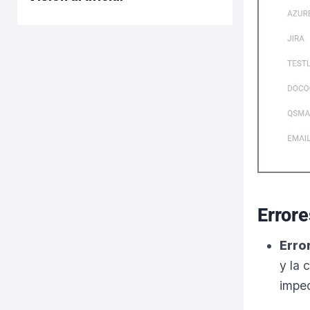
Error
Erro
y la 
imped