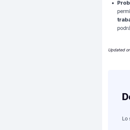
Prob
permi
trab
podrá
Updated on
D
Lo 