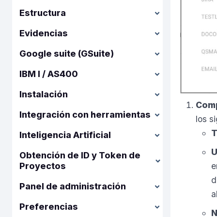
Estructura
Evidencias
Google suite (GSuite)
IBM I / AS400
Instalación
Comp
Integración con herramientas
los s
T
Inteligencia Artificial
U
Obtención de ID y Token de
e
Proyectos
d
Panel de administración
a
Preferencias
N