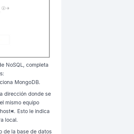
 de NoSQL, completa
s:
ecciona MongoDB.
la dirección donde se
 el mismo equipo
lhost
«
. Esto le indica
a local.
o de la base de datos