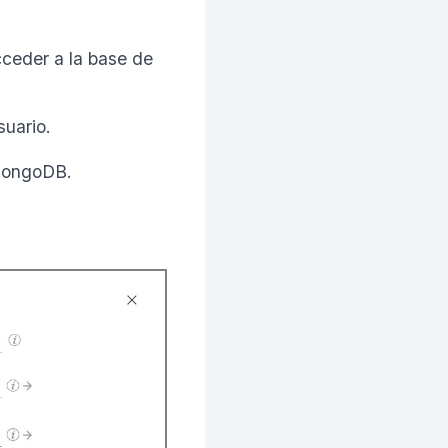
cceder a la base de
suario.
 MongoDB.