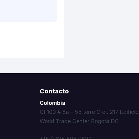
Contacto
Colombia
CI 100 # 8a – 55 torre C of. 217 Edificio
World Trade Center Bogotá DC
+(57) 315 605 9627