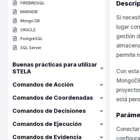
Descri
FIREBIRDSQL
MARIADB
Si neces
Mongo DB
lugar cor
ORACLE
gestión d
PostgreSQL
almacena
SQL Server
permite 
Buenas prácticas para utilizar
Con esta 
STELA
MongoDB
Comandos de Acción
proyecto
Comandos de Coordenadas
está pen
Comandos de Decisiones
Paráme
Comandos de Ejecución
Conectar
Comandos de Evidencia
configura