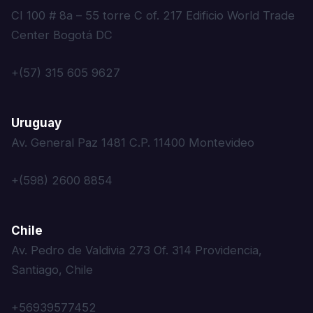
CI 100 # 8a – 55 torre C of. 217 Edificio World Trade
Center Bogotá DC
+(57) 315 605 9627
Uruguay
Av. General Paz 1481 C.P. 11400 Montevideo
+(598) 2600 8854
Chile
Av. Pedro de Valdivia 273 Of. 314 Providencia,
Santiago, Chile
+56939577452‬