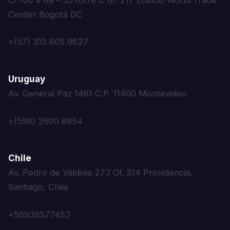
Center Bogotá DC
+(57) 315 605 9627
Uruguay
Av. General Paz 1481 C.P. 11400 Montevideo
+(598) 2600 8854
Chile
Av. Pedro de Valdivia 273 Of. 314 Providencia,
Santiago, Chile
+56939577452‬