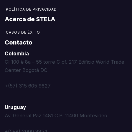
POLÍTICA DE PRIVACIDAD
Acerca de STELA​
CASOS DE ÉXITO
Contacto
Colombia
CI 100 # 8a – 55 torre C of. 217 Edificio World Trade
Center Bogotá DC
+(57) 315 605 9627
Uruguay
Av. General Paz 1481 C.P. 11400 Montevideo
+(598) 2600 8854