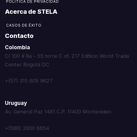
POLÍTICA DE PRIVACIDAD
Acerca de STELA​
CASOS DE ÉXITO
Contacto
Colombia
CI 100 # 8a – 55 torre C of. 217 Edificio World Trade
Center Bogotá DC
+(57) 315 605 9627
Uruguay
Av. General Paz 1481 C.P. 11400 Montevideo
+(598) 2600 8854