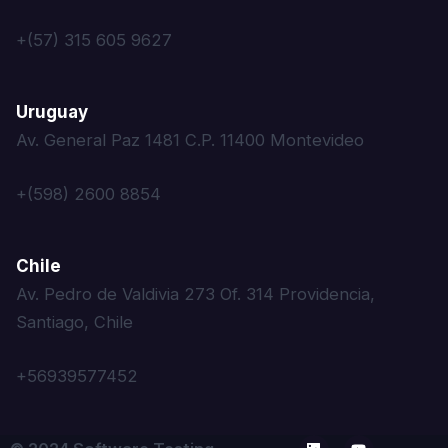
+(57) 315 605 9627
Uruguay
Av. General Paz 1481 C.P. 11400 Montevideo
+(598) 2600 8854
Chile
Av. Pedro de Valdivia 273 Of. 314 Providencia,
Santiago, Chile
+56939577452‬