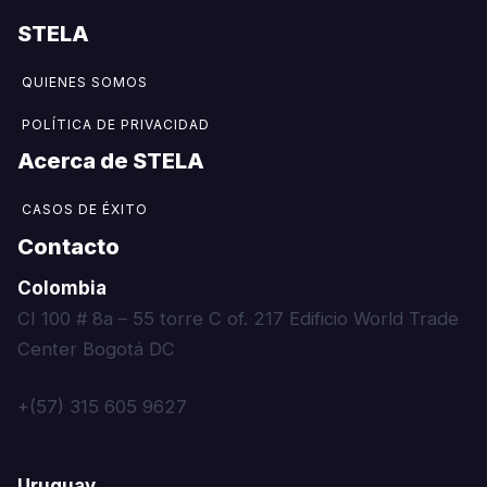
STELA
QUIENES SOMOS
POLÍTICA DE PRIVACIDAD
Acerca de STELA​
CASOS DE ÉXITO
Contacto
Colombia
CI 100 # 8a – 55 torre C of. 217 Edificio World Trade
Center Bogotá DC
+(57) 315 605 9627
Uruguay