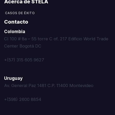
Acerca de STELA​
CASOS DE ÉXITO
Contacto
Colombia
CI 100 # 8a – 55 torre C of. 217 Edificio World Trade
Center Bogotá DC
+(57) 315 605 9627
Uruguay
Av. General Paz 1481 C.P. 11400 Montevideo
+(598) 2600 8854