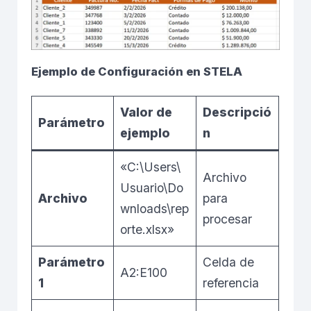
Ejemplo de Configuración en STELA
Valor de
Descripció
Parámetro
ejemplo
n
«C:\Users\
Archivo
Usuario\Do
Archivo
para
wnloads\rep
procesar
orte.xlsx»
Parámetro
Celda de
A2:E100
1
referencia