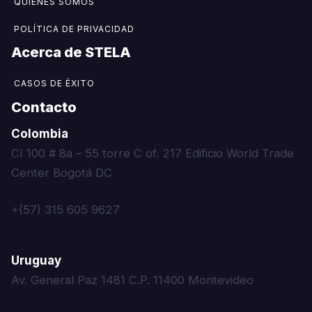
QUIENES SOMOS
POLÍTICA DE PRIVACIDAD
Acerca de STELA​
CASOS DE ÉXITO
Contacto
Colombia
CI 100 # 8a – 55 torre C of. 217 Edificio World Trade
Center Bogotá DC
+(57) 315 605 9627
Uruguay
Av. General Paz 1481 C.P. 11400 Montevideo