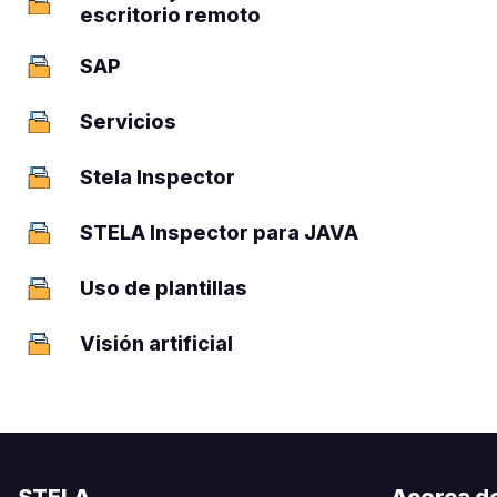
2
escritorio remoto
SAP
2
Servicios
1
Stela Inspector
2
STELA Inspector para JAVA
3
Uso de plantillas
1
Visión artificial
1