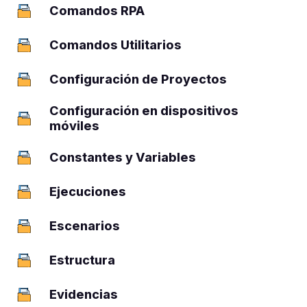
Comandos RPA
42
Comandos Utilitarios
47
Configuración de Proyectos
1
Configuración en dispositivos
2
móviles
Constantes y Variables
4
Ejecuciones
8
Escenarios
1
Estructura
5
Evidencias
6